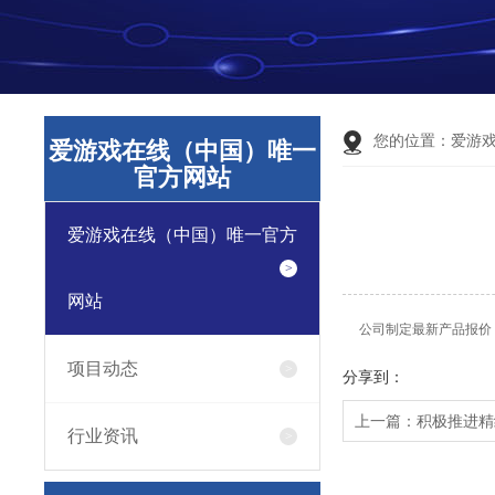
您的位置：
爱游
爱游戏在线（中国）唯一
官方网站
爱游戏在线（中国）唯一官方
网站
公司制定最新产品报价，诚
项目动态
分享到：
上一篇：
积极推进精
行业资讯